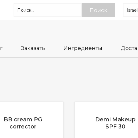
Поиск
г
Заказать
Ингредиенты
Доста
BB cream PG
Demi Makeup
corrector
SPF 30